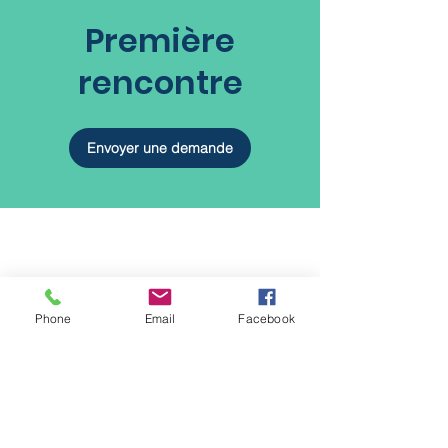
Première
rencontre
Envoyer une demande
Phone
Email
Facebook
Contactez-moi
La douceur des
mots
450-704-3854