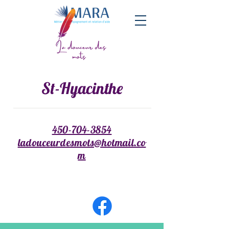
St-Hyacinthe
450-704-3854
ladouceurdesmots@hotmail.c
o
m