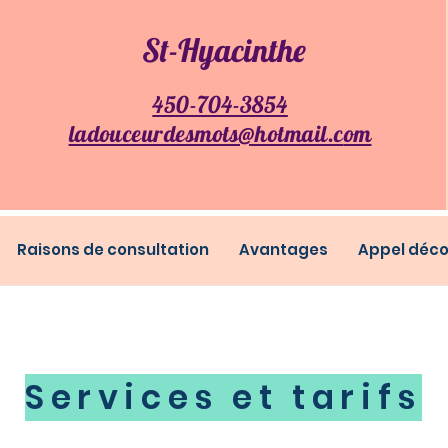
St-Hyacinthe
450-704-3854
ladouceurdesmots@hotmail.c
om
Raisons de consultation
Avantages
Appel déco
Services et tarifs