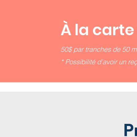
À la carte
50$ par tranches de 50 m
* Possibilité d'avoir un r
P