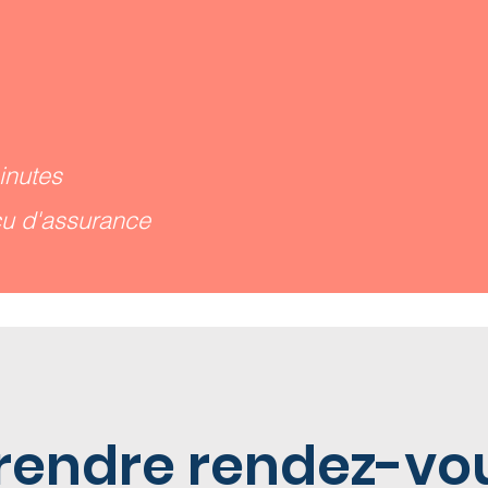
inutes
eçu d'assurance
rendre rendez-vo